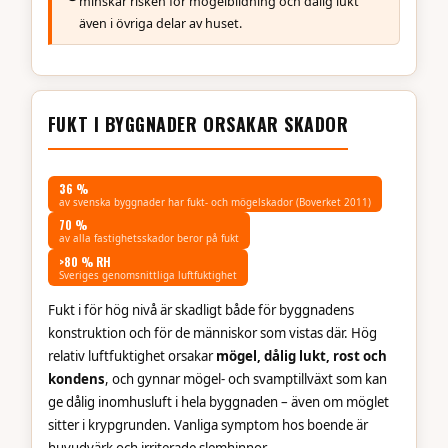
minskar risken för mögelbildning och dålig lukt
även i övriga delar av huset.
FUKT I BYGGNADER ORSAKAR SKADOR
36 %
av svenska byggnader har fukt- och mögelskador (Boverket 2011)
70 %
av alla fastighetsskador beror på fukt
>80 % RH
Sveriges genomsnittliga luftfuktighet
Fukt i för hög nivå är skadligt både för byggnadens
konstruktion och för de människor som vistas där. Hög
relativ luftfuktighet orsakar
mögel, dålig lukt, rost och
kondens
, och gynnar mögel- och svamptillväxt som kan
ge dålig inomhusluft i hela byggnaden – även om möglet
sitter i krypgrunden. Vanliga symptom hos boende är