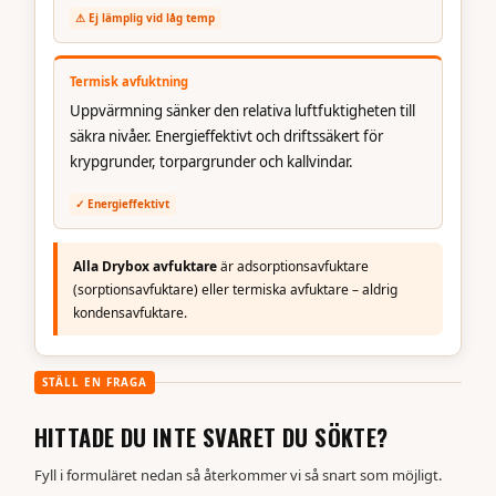
⚠ Ej lämplig vid låg temp
Termisk avfuktning
Uppvärmning sänker den relativa luftfuktigheten till
säkra nivåer. Energieffektivt och driftssäkert för
krypgrunder, torpargrunder och kallvindar.
✓ Energieffektivt
Alla Drybox avfuktare
är adsorptionsavfuktare
(sorptionsavfuktare) eller termiska avfuktare – aldrig
kondensavfuktare.
STÄLL EN FRÅGA
HITTADE DU INTE SVARET DU SÖKTE?
Fyll i formuläret nedan så återkommer vi så snart som möjligt.