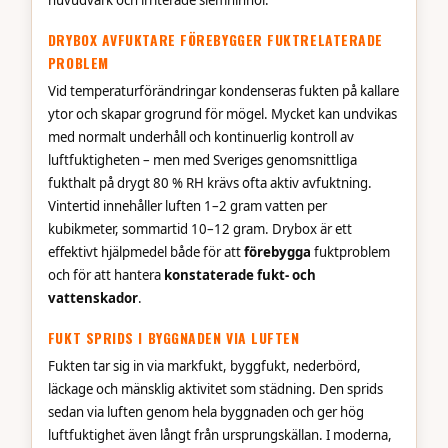
huvudvärk och irriterade slemhinnor.
DRYBOX AVFUKTARE FÖREBYGGER FUKTRELATERADE
PROBLEM
Vid temperaturförändringar kondenseras fukten på kallare
ytor och skapar grogrund för mögel. Mycket kan undvikas
med normalt underhåll och kontinuerlig kontroll av
luftfuktigheten – men med Sveriges genomsnittliga
fukthalt på drygt 80 % RH krävs ofta aktiv avfuktning.
Vintertid innehåller luften 1–2 gram vatten per
kubikmeter, sommartid 10–12 gram. Drybox är ett
effektivt hjälpmedel både för att
förebygga
fuktproblem
och för att hantera
konstaterade fukt- och
vattenskador
.
FUKT SPRIDS I BYGGNADEN VIA LUFTEN
Fukten tar sig in via markfukt, byggfukt, nederbörd,
läckage och mänsklig aktivitet som städning. Den sprids
sedan via luften genom hela byggnaden och ger hög
luftfuktighet även långt från ursprungskällan. I moderna,