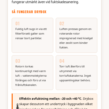
fungerar utmärkt även vid fuktskadesanering.
Adsorptionsavfuktare
Fukten fastnar i en sorptionsrotor och blåses ut som
SÅ FUNGERAR DRYBOX
vattenånga via en våtluftskanal – inget avlopp behövs.
Skapar undertryck.
01
02
Fuktig luft sugs in via ett
Luften pressas genom en
✓ Fungerar under 0 °C
filterförsett galler som
roterande rotor
rensar bort partiklar.
impregnerad med kiselgel
eller zeolit som binder
Termisk avfuktning
fukten.
Uppvärmning sänker den relativa luftfuktigheten till
säkra nivåer. Energieffektivt och driftssäkert för
krypgrunder och kallvindar.
03
04
Rotorn torkas
Torr luft återförs till
✓ Energieffektivt
kontinuerligt med varm
utrymmet via
luft – vattenmolekylerna
torrluftskanalerna. Inget
förångas och förs ut via
uppsamlingskar behövs.
Alla Drybox avfuktare
är adsorptionsavfuktare (kallas
frånluftskanalen.
även sorptionsavfuktare) eller termiska avfuktare.
Effektiv avfuktning mellan −20 och +40 °C.
Drybox
skapar dessutom ett undertryck i byggnaden vilket
🌡