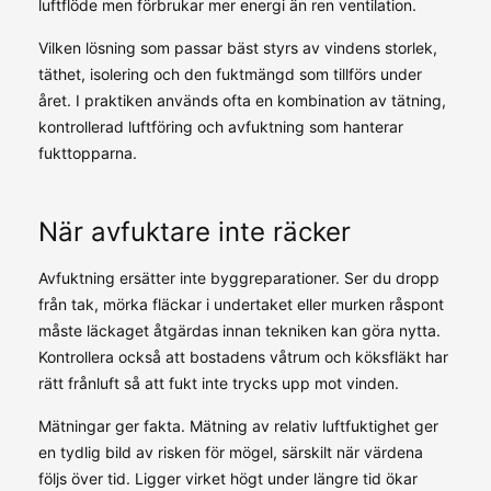
luftflöde men förbrukar mer energi än ren ventilation.
Vilken lösning som passar bäst styrs av vindens storlek,
täthet, isolering och den fuktmängd som tillförs under
året. I praktiken används ofta en kombination av tätning,
kontrollerad luftföring och avfuktning som hanterar
fukttopparna.
När avfuktare inte räcker
Avfuktning ersätter inte byggreparationer. Ser du dropp
från tak, mörka fläckar i undertaket eller murken råspont
måste läckaget åtgärdas innan tekniken kan göra nytta.
Kontrollera också att bostadens våtrum och köksfläkt har
rätt frånluft så att fukt inte trycks upp mot vinden.
Mätningar ger fakta. Mätning av relativ luftfuktighet ger
en tydlig bild av risken för mögel, särskilt när värdena
följs över tid. Ligger virket högt under längre tid ökar