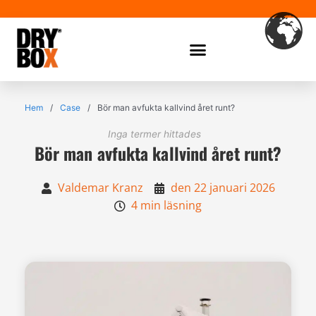
Hoppa
till
innehåll
Hem
/
Case
/
Bör man avfukta kallvind året runt?
Inga termer hittades
Bör man avfukta kallvind året runt?
Valdemar Kranz
den 22 januari 2026
4 min läsning