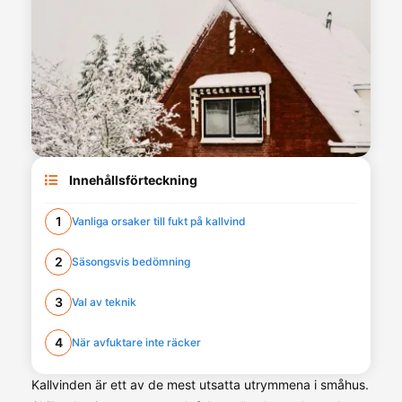
Innehållsförteckning
1
Vanliga orsaker till fukt på kallvind
2
Säsongsvis bedömning
3
Val av teknik
4
När avfuktare inte räcker
Kallvinden är ett av de mest utsatta utrymmena i småhus.