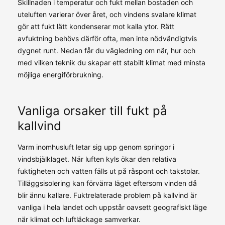
Skillnaden i temperatur och fukt mellan bostaden och
uteluften varierar över året, och vindens svalare klimat
gör att fukt lätt kondenserar mot kalla ytor. Rätt
avfuktning behövs därför ofta, men inte nödvändigtvis
dygnet runt. Nedan får du vägledning om när, hur och
med vilken teknik du skapar ett stabilt klimat med minsta
möjliga energiförbrukning.
Vanliga orsaker till fukt på
kallvind
Varm inomhusluft letar sig upp genom springor i
vindsbjälklaget. När luften kyls ökar den relativa
fuktigheten och vatten fälls ut på råspont och takstolar.
Tilläggsisolering kan förvärra läget eftersom vinden då
blir ännu kallare. Fuktrelaterade problem på kallvind är
vanliga i hela landet och uppstår oavsett geografiskt läge
när klimat och luftläckage samverkar.